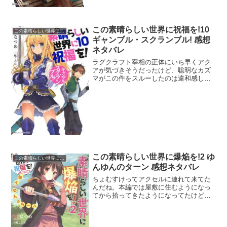
この素晴らしい世界に祝福を!10
この素晴らしい世界に祝福を!
ギャンブル・スクランブル! 感想
ネタバレ
ラグクラフト宰相の正体にいち早くアク
アが気づきそうだったけど、聡明なカズ
マがこの件をスルーしたのは違和感しか
ない。ダクネスが今度はキスをとかめぐ
みんが今度は本番をとか、余計なことは
覚えているのにこれはどういうことだ。
たるんどる！カズマがギャ...
この素晴らしい世界に爆焔を!2 ゆ
この素晴らしい世界に祝福を!
んゆんのターン 感想ネタバレ
ちょむすけってアクセルに連れて来てた
んだね。本編では屋敷に住むようになっ
てから拾ってきたようになってたけど。
それとゆんゆんも一緒に来てたのか。や
はり後付のストーリーだから本編とのす
り合わせに少々違和感があるけど誤差範