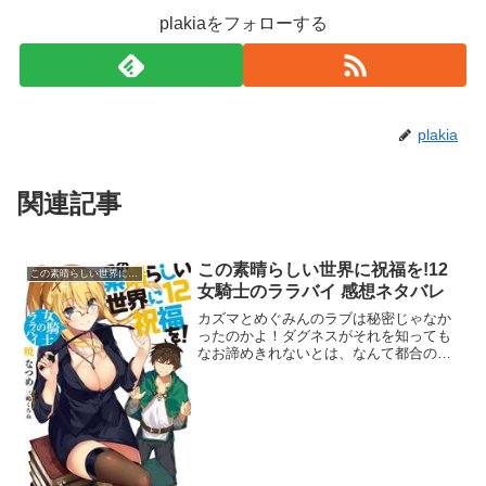
plakiaをフォローする
plakia
関連記事
この素晴らしい世界に祝福を!12
この素晴らしい世界に祝福を!
女騎士のララバイ 感想ネタバレ
カズマとめぐみんのラブは秘密じゃなか
ったのかよ！ダグネスがそれを知っても
なお諦めきれないとは、なんて都合のい
い女。めぐみん公認の2号さんとして、ダ
クネスには夜のサポートをお願いせざる
を得ないな。税金の話は『このすば』が
ヒットした作者の心の悲...