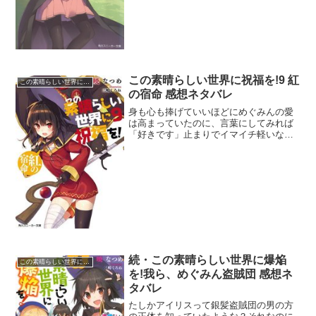
囲か。ゆんゆんがいなかっ...
この素晴らしい世界に祝福を!9 紅
この素晴らしい世界に祝福を!
の宿命 感想ネタバレ
身も心も捧げていいほどにめぐみんの愛
は高まっていたのに、言葉にしてみれば
「好きです」止まりでイマイチ軽いなと
いう印象だ。もっと重い言葉を選んでく
れたらな。カズマにはありのままを受け
入れてくれるめぐみんの愛に応えて欲し
い。まずは彼氏として誓い...
続・この素晴らしい世界に爆焔
この素晴らしい世界に祝福を!
を!我ら、めぐみん盗賊団 感想ネ
タバレ
たしかアイリスって銀髪盗賊団の男の方