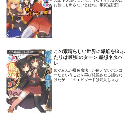
の正体を知っていたような？それなのに
お首にも出さないとはね。銀髪盗賊団の
サポート役を担うにしてもメンバーが武
闘派過ぎてデリケートなサポートには向
いてなかったな。カズマの正体がバレて
しまったしめぐみん盗賊団...
この素晴らしい世界に爆焔を!3 ふ
この素晴らしい世界に祝福を!
たりは最強!のターン 感想ネタバ
レ
めぐみんが爆裂魔法しか使えないポンコ
ツだということを再び確認させる話なわ
けだが、このエピソードは蛇足じゃない
か？悪い男にコロッと騙されそうなゆん
ゆんが可愛らしさを振りまいていたから
いいものの、めぐみんの活躍っていった
ら最後のゆんゆん公開処刑...