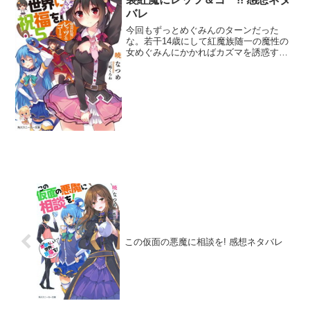
バレ
今回もずっとめぐみんのターンだった
な。若干14歳にして紅魔族随一の魔性の
女めぐみんにかかればカズマを誘惑する
なんざ造作もなかった。でもカズマはま
だ性欲だけで動いているからな。めぐみ
んが本当に欲しいのはカズマの心だか
ら、めぐみんだけを愛してく...
この仮面の悪魔に相談を! 感想ネタバレ