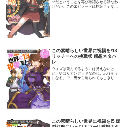
ツだということを再び確認させる話なわ
けだが、このエピソードは蛇足じゃない
か？悪い男にコロッと騙されそうなゆん
ゆんが可愛らしさを振りまいていたから
いいものの、めぐみんの活躍っていった
ら最後のゆんゆん公開処刑...
この素晴らしい世界に祝福を!13
この素晴らしい世界に祝福を!
リッチーへの挑戦状 感想ネタバ
レ
ウィズは死んでるようには見えないけ
ど、やはりアンデッドなのね。忘れそう
になる。で、男から迫られてもしきりに
バニルの顔色をうかがっていたから、て
っきりバニルにホの字なのかと思った。
でも結局バニルの後押しで結婚寸前まで
行ったし違ったか。カズマの...
この素晴らしい世界に祝福を!5 爆
この素晴らしい世界に祝福を!
裂紅魔にレッツ＆ゴー!! 感想ネタ