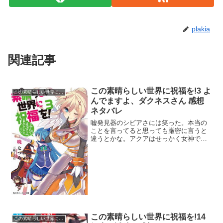
plakia
関連記事
この素晴らしい世界に祝福を!3 よ
この素晴らしい世界に祝福を!
んでますよ、ダクネスさん 感想
ネタバレ
嘘発見器のシビアさには笑った。本当の
ことを言ってると思っても厳密に言うと
違うとかな。アクアはせっかく女神であ
ることを証明できそうだったのに残念だ
った。早くアクシズ教団が登場してまた
笑わせて欲しい。カズマをめぐってダク
ネスとメグミンに桃色イベ...
この素晴らしい世界に祝福を!14
この素晴らしい世界に祝福を!