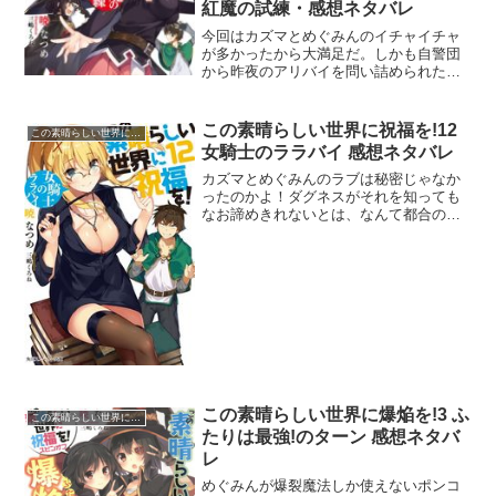
紅魔の試練・感想ネタバレ
今回はカズマとめぐみんのイチャイチャ
が多かったから大満足だ。しかも自警団
から昨夜のアリバイを問い詰められたと
きにナニをしていたとは言えなくて顔真
っ赤だったのがプリティー。めぐみん可
愛すぎる。神器アイギスのセクハラは止
この素晴らしい世界に祝福を!12
この素晴らしい世界に祝福を!
まることを知らなくて笑っ...
女騎士のララバイ 感想ネタバレ
カズマとめぐみんのラブは秘密じゃなか
ったのかよ！ダグネスがそれを知っても
なお諦めきれないとは、なんて都合のい
い女。めぐみん公認の2号さんとして、ダ
クネスには夜のサポートをお願いせざる
を得ないな。税金の話は『このすば』が
ヒットした作者の心の悲...
この素晴らしい世界に爆焔を!3 ふ
この素晴らしい世界に祝福を!
たりは最強!のターン 感想ネタバ
レ
めぐみんが爆裂魔法しか使えないポンコ