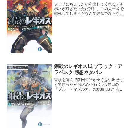
フェリにちょっかいを出してくれるデル
ボネが好きだっただけに、この大一番で
戦死してしまうだなんて残念でならな
い。心臓が止まっても尚皆を守るために
後継者への引き継ぎを済ませるとか半端
なくて、最期まで魅せてくれたデルボネ
を称えたい。ここに来てレイ...
鋼殻のレギオス12 ブラック・ア
鋼殻のレギオス
ラベスク 感想ネタバレ
冒頭を読んで前回の話が全く思い出せな
くて焦ったｗ 流れから行くと9巻目の
『ブルー・マズルカ』の続編にあたるん
だね。あまりに覚えてないもんだから9巻
目の最後から60ページを読み直したよ。
で、この時点でツェルニとグレンダンが
接近してることが描写...