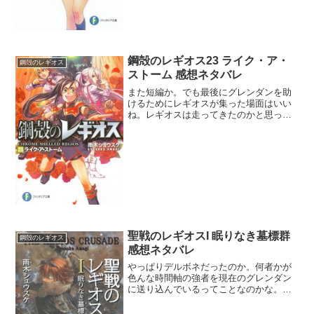
鋼殻のレギオス23 ライク・ア・
鋼殻のレギオス
ストーム 感想ネタバレ
また短編か。でも最後にグレンダンを助
けるためにレギオスが集った場面はいい
ね。レギオスは走ってきたのかと思って
いたらまさか瞬間移動か。電子精霊はと
んでもないな。突然に最前線に立たされ
た一般の武芸者もさぞかしビビっている
だろう。カリアンは演説で...
聖戦のレギオスI 眠りなき墓標群
鋼殻のレギオス
感想ネタバレ
やっぱりデルボネだったのか。何者かが
色んな時間軸の強者を現在のグレンダン
に送り込んでいるってことなのかな。
で、何のために戦っているのかが未だに
よくわからん。月にいるらしいイグナシ