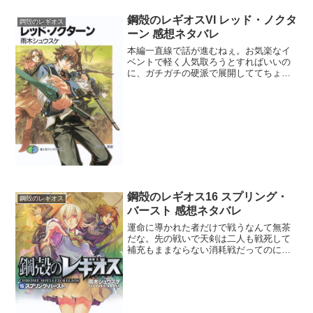
鋼殻のレギオスVI レッド・ノクタ
鋼殻のレギオス
ーン 感想ネタバレ
本編一直線で話が進むねぇ。お気楽なイ
ベントで軽く人気取ろうとすればいいの
に、ガチガチの硬派で展開しててちょっ
と残念。今巻唯一の遊びがリーリンの使
用済み下着の話だけだった。うら若き乙
女の持ち物検査とはナイスなハプニング
だ。リーリンに特別な能力...
鋼殻のレギオス16 スプリング・
鋼殻のレギオス
バースト 感想ネタバレ
運命に導かれた者だけで戦うなんて無茶
だな。先の戦いで天剣は二人も戦死して
補充もままならない消耗戦だってのに。
しかも運命論者は味方になり得る者を排
除してくるから始末が悪い。カリアンは
強者をヘッドハンティングしようとして
いるのかもしれないが、こ...