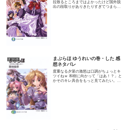
拉致るところまではよかったけど国外脱
出の段取りがありきたりすぎてつまらな
かった。北海道か九州あたりから隣国へ
密入国して目的地へ向かうとか相手の裏
をかかないとねぇ。夕菜の敵の敵は味方
作戦はもういい加減学習し...
まぶらほ ゆうれいの巻・した 感
まぶらほ
想ネタバレ
度重なる夕菜の激怒は口調がちょっとキ
ツイねｗ 和樹に向かって「はあ！？」と
かそのキレ具合をもっと見てみたい。そ
ういや和樹と一番近くにいるのは夕菜な
のに肉体的接触が最も多いのは玖里子で
次に凜かな。夕菜は体を張ったアピール
が足りないからライバル...