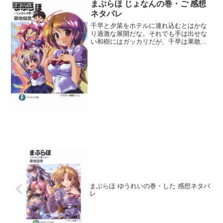
まぶらほ じょなんの巻・ご 感想
まぶらほ
ネタバレ
千早と夕菜をホテルに連れ込むとはかな
り過激な展開だな。それでも手は出せな
い和樹にはガッカリだが、千早は果敢に
もシャワーへ突撃して覚悟の程を見せて
くれたし、一線を越える栄誉はまず千早
こそが相応しい。舞穂の暴走は抑え目だ
ったなと思う。場所がホテ...
まぶらほ ゆうれいの巻・した 感想ネタバ
レ