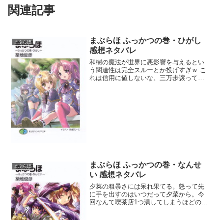
関連記事
まぶらほ ふっかつの巻・ひがし
まぶらほ
感想ネタバレ
和樹の魔法が世界に悪影響を与えるとい
う関連性は完全スルーとか投げすぎｗ こ
れは信用に値しないな。三万歩譲って舞
穂がいるんだしどんどん魔法使ってい
け。夕菜のヤキモチはやばいほどループ
してる。まぁそれでも怒り狂う夕菜の台
詞が面白いからこれでもい...
まぶらほ ふっかつの巻・なんせ
まぶらほ
い 感想ネタバレ
夕菜の粗暴さには呆れ果てる。怒って先
に手を出すのはいつだって夕菜から。今
回なんて喫茶店1つ潰してしまうほどの暴
力だった。こんな女に取り憑かれるとは
和樹も難儀やなぁ。しかし和樹は大きな