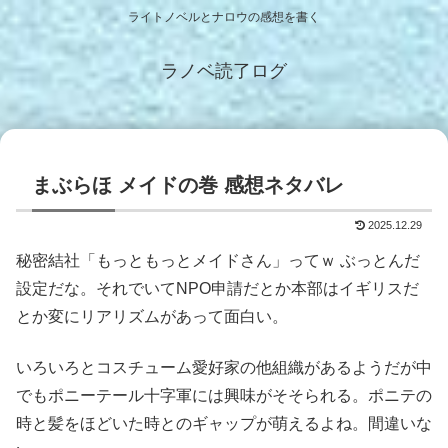
ライトノベルとナロウの感想を書く
ラノベ読了ログ
まぶらほ メイドの巻 感想ネタバレ
2025.12.29
秘密結社「もっともっとメイドさん」ってｗ ぶっとんだ
設定だな。それでいてNPO申請だとか本部はイギリスだ
とか変にリアリズムがあって面白い。
いろいろとコスチューム愛好家の他組織があるようだが中
でもポニーテール十字軍には興味がそそられる。ポニテの
時と髪をほどいた時とのギャップが萌えるよね。間違いな