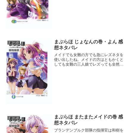
魔力持ってるんだしそれ使って仲裁しろ
と。実力行使で押さえつ...
まぶらほ じょなんの巻・よん 感
まぶらほ
想ネタバレ
メイドでも女難の方でも急にレズネタを
使い出したね。メイドの方はともかくと
しても女難の三人娘でレズっても全然面
白くない。B組が出ないとこうもつまらな
くなるとはガッカリだ。凜の友達のデー
トをプロデュースする話は目を覆わんば
かりの酷さだった。千早...
まぶらほ またまたメイドの巻 感
まぶらほ
想ネタバレ
ブランデンブルク部隊の指揮官は和樹を