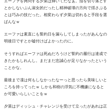
エーファを拷問する夕菜は輝いてたなぁ。指を切り落とす
とかしないぶん淑女的だったし精神破壊の方向で揺さぶる
とは巧みの技だった。相変わらず夕菜は切れると手段を選
ばんなｗ
エーファは素直にも誓約日を漏らしてしまったがあんなの
明後日ですとか嘘付けばよかったのに。
そうすればエーファは死ぬだろうけど誓約の履行は達成で
きたかもしれんし。まだまだ忠誠心が足りなかったという
ことかな。
最後まで凜は何もしなかったなーっと思ったら美味しいと
ころを持ってったｗ しかも和樹の浮気に不機嫌になると
か可愛いらしいことをｗ
夕菜はディッシュ・チャレンジを受けて立ったがあれは正