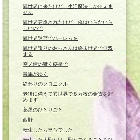
異世界に来たけど、生活魔法しか使えま
せん
異世界召喚されたけど、俺はいらないら
しいので
異世界迷宮でハーレムを
異世界還りのおっさんは終末世界で無双
する
空ノ鐘の響く惑星で
竜馬がゆく
終わりのクロニクル
老後に備えて異世界で８万枚の金貨を貯
めます
薬屋のひとりごと
西野
転生したら皇帝でした
転生した大聖女は、聖女であることをひ