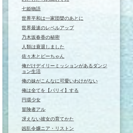
七姫物語
世界平和は一家団欒のあとに
世界最速のレベルアップ
乃木坂春香の秘密
人類は衰退しました
佐々木とピーちゃん
俺だけデイリーミッションがあるダンジ
ョン生活
俺の妹がこんなに可愛いわけがない
俺は全てを【パリイ】する
円環少女
冒険者アル
冴えない彼女の育てかた
凶乱令嬢ニア・リストン