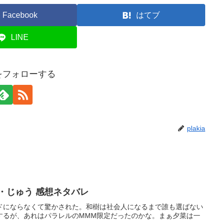
Facebook
はてブ
LINE
iaをフォローする
plakia
・じゅう 感想ネタバレ
ドにならなくて驚かされた。和樹は社会人になるまで誰も選ばない
するが、あれはパラレルのMMM限定だったのかな。まぁ夕菜は一