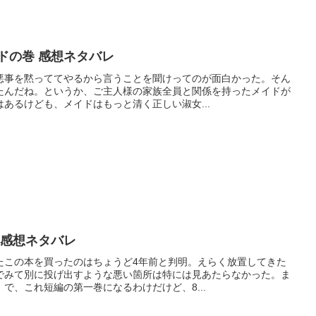
ドの巻 感想ネタバレ
悪事を黙っててやるから言うことを聞けってのが面白かった。そん
たんだね。というか、ご主人様の家族全員と関係を持ったメイドが
あるけども、メイドはもっと清く正しい淑女...
 感想ネタバレ
たこの本を買ったのはちょうど4年前と判明。えらく放置してきた
でみて別に投げ出すような悪い箇所は特には見あたらなかった。ま
で、これ短編の第一巻になるわけだけど、8...