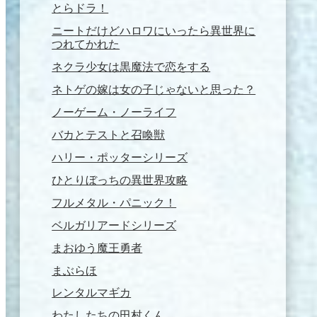
とらドラ！
ニートだけどハロワにいったら異世界に
つれてかれた
ネクラ少女は黒魔法で恋をする
ネトゲの嫁は女の子じゃないと思った？
ノーゲーム・ノーライフ
バカとテストと召喚獣
ハリー・ポッターシリーズ
ひとりぼっちの異世界攻略
フルメタル・パニック！
ベルガリアードシリーズ
まおゆう魔王勇者
まぶらほ
レンタルマギカ
わたしたちの田村くん