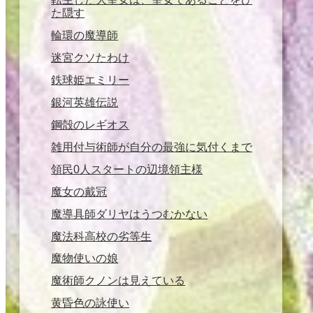
た隠す
輪環の魔導師
迷宮クソたわけ
鉄球姫エミリー
銀河英雄伝説
鋼殻のレギオス
雑用付与術師が自分の最強に気付くまで
領民0人スタートの辺境領主様
魔女の戴冠
魔導具師ダリヤはうつむかない
魔法科高校の劣等生
魔物使いの娘
魔術師クノンは見えている
黄昏色の詠使い