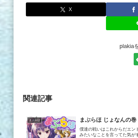
X
plak
関連記事
まぶらほ じょなんの巻
まぶらほ
僕達の戦いはこれからだエン
みたいなことを言ってた気が