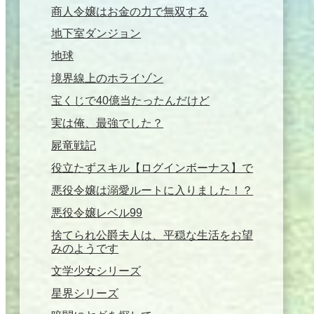
商人令嬢はお金の力で無双する
地下室ダンジョン
地球
境界線上のホライゾン
宝くじで40億当たったんだけど
実は俺、最強でした？
屍竜戦記
役立たずスキル【ログインボーナス】で
悪役令嬢は溺愛ルートに入りました！？
悪役令嬢レベル99
捨てられ公爵夫人は、平穏な生活をお望
みのようです
文学少女シリーズ
星界シリーズ