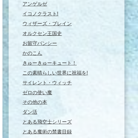
アンゲルゼ
イコノクラスト!
ウィザーズ・ブレイン
オルクセン王国史
お留守バンシー
かのこん
きゅーきゅーキュート！
この素晴らしい世界に祝福を!
サイレント・ウィッチ
ゼロの使い魔
その他の本
ダン活
とある飛空士シリーズ
とある魔術の禁書目録