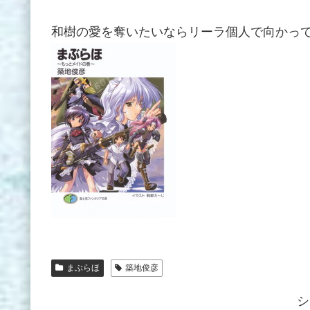
和樹の愛を奪いたいならリーラ個人で向かっ
まぶらほ
築地俊彦
シ