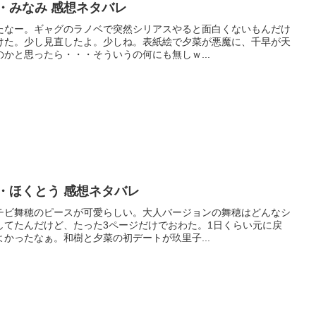
・みなみ 感想ネタバレ
たなー。ギャグのラノベで突然シリアスやると面白くないもんだけ
けた。少し見直したよ。少しね。表紙絵で夕菜が悪魔に、千早が天
かと思ったら・・・そういうの何にも無しｗ...
・ほくとう 感想ネタバレ
チビ舞穂のピースが可愛らしい。大人バージョンの舞穂はどんなシ
してたんだけど、たった3ページだけでおわた。1日くらい元に戻
かったなぁ。和樹と夕菜の初デートが玖里子...