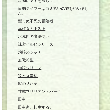
暗闇にヤギを探して
最弱テイマーはゴミ拾いの旅を始めまし
た。
望まぬ不死の冒険者
本好きの下剋上
水属性の魔法使い
涼宮ハルヒシリーズ
灼眼のシャナ
無職転生
物語シリーズ
狼と香辛料
獣の見た夢
甘城ブリリアントパーク
田中
田中家、転生する。