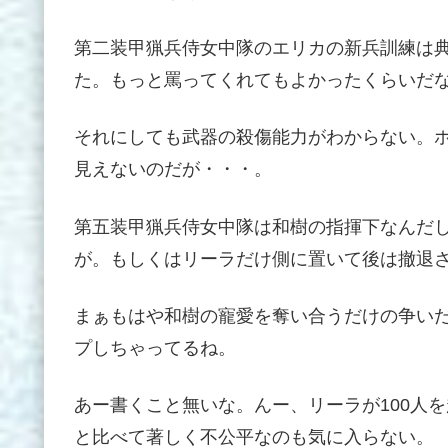
第二装甲猟兵侍女中隊のエリカの新兵訓練は
た。もっと罵ってくれてもよかったくらいだ
それにしても武器の殺傷能力がわからない。
見えないのだが・・・。
第五装甲猟兵侍女中隊は和樹の指揮下なんだ
が。もしくはリーラだけ側に置いて後は撤退
まぁもはや和樹の寵愛を奪い合うだけの争い
プしちゃってるね。
あー書くこと無いな。んー、リーラが100人
と比べて著しく不公平なのも気に入らない。