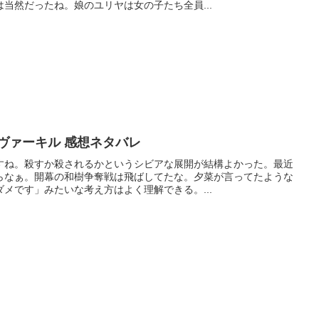
当然だったね。娘のユリヤは女の子たち全員...
ヴァーキル 感想ネタバレ
すね。殺すか殺されるかというシビアな展開が結構よかった。最近
らなぁ。開幕の和樹争奪戦は飛ばしてたな。夕菜が言ってたような
メです」みたいな考え方はよく理解できる。...