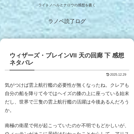
ライトノベルとナロウの感想を書く
ラノベ読了ログ
ウィザーズ・ブレインVII 天の回廊 下 感想
ネタバレ
2025.12.29
気がつけば雲上航行艦の必要性が無くなったね。クレアも
自分の船を降りて今ではヘイズの膝の上に座っている始末
だし、世界で三隻の雲上航行艦の活躍は今後あるんだろう
か。
南極の衛星で何が起こっていたのか不明でもどかしいが、
ウィッテンがそこに居続けなかったことからして、アリス