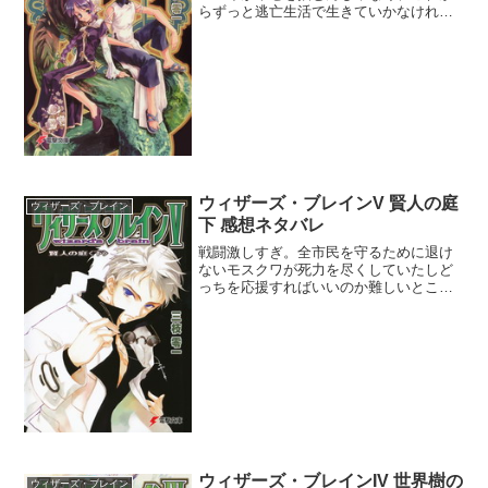
らずっと逃亡生活で生きていかなければ
ならないってのは厳しすぎる。シリーズ
の流れとしてはやっぱ気象衛星が暴走し
た原因や地球の回復を目指す方向を期待
したいな。今はその為のス...
ウィザーズ・ブレインV 賢人の庭
ウィザーズ・ブレイン
下 感想ネタバレ
戦闘激しすぎ。全市民を守るために退け
ないモスクワが死力を尽くしていたしど
っちを応援すればいいのか難しいところ
だった。客観的に見て悪なサクラ達でも
世界を全て敵に回しても守りたいと狂信
的なこと言い出す始末でなかなか素直に
応援できなかった。しかし...
ウィザーズ・ブレインIV 世界樹の
ウィザーズ・ブレイン