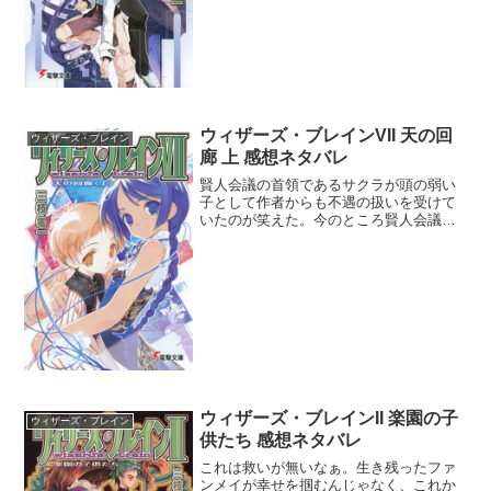
来を託してマザーコア化を...
ウィザーズ・ブレインVII 天の回
ウィザーズ・ブレイン
廊 上 感想ネタバレ
賢人会議の首領であるサクラが頭の弱い
子として作者からも不遇の扱いを受けて
いたのが笑えた。今のところ賢人会議っ
て存在意義が無いよね。新エネルギーの
開発や破壊活動の方にばかり注力して、
そもそもの原因に向き合おうとしないの
が終わってる。まぁ影の支...
ウィザーズ・ブレインII 楽園の子
ウィザーズ・ブレイン
供たち 感想ネタバレ
これは救いが無いなぁ。生き残ったファ
ンメイが幸せを掴むんじゃなく、これか