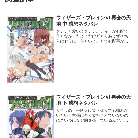
ウィザーズ・ブレインVI 再会の天
ウィザーズ・ブレイン
地 中 感想ネタバレ
クレア可愛いよクレア。ディーが心配で
仕方なかったようだけどとりあえずそち
らはセラに一任ということで心配事が一
つ無くなってよかったよかった。セラ・
クレア・フィアと三人も集まってお話し
してるのはなんか微笑ましかったなぁ。
錬とディーの戦闘は少し錬...
ウィザーズ・ブレインVI 再会の天
ウィザーズ・ブレイン
地 下 感想ネタバレ
サクラの、一般人は幾ら死んでも構わな
いという主張は全く支持されていないの
にこいつはなぜ胸を張っているんだ。ア
ニルから一般人の命は眼中にないのかと
聞かれて答えることが出来なかった指導
者ですよ。アニルが今を生きる人達に未