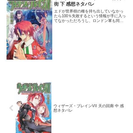
街 下 感想ネタバレ
エドが世界樹の種を持ち出していなかっ
たら100％失敗するという情報が手に入っ
てなかっただろうし、ロンドン軍も同じ
状況になっていた可能性が十分にある
ね。まぁ失敗するにしてもどうせなら大
気制御衛星の真下で実行してれば少なく
とも一機は破壊出来たの...
ウィザーズ・ブレインVII 天の回廊 中 感
想ネタバレ