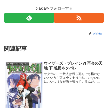
plakiaをフォローする
plakia
関連記事
ウィザーズ・ブレインVI 再会の天
ウィザーズ・ブレイン
地 下 感想ネタバレ
サクラの、一般人は幾ら死んでも構わな
いという主張は全く支持されていないの
にこいつはなぜ胸を張っているんだ。ア
ニルから一般人の命は眼中にないのかと
聞かれて答えることが出来なかった指導
者ですよ。アニルが今を生きる人達に未
来を託してマザーコア化を...