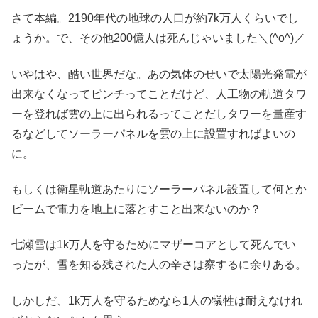
さて本編。2190年代の地球の人口が約7k万人くらいでし
ょうか。で、その他200億人は死んじゃいました＼(^o^)／
いやはや、酷い世界だな。あの気体のせいで太陽光発電が
出来なくなってピンチってことだけど、人工物の軌道タワ
ーを登れば雲の上に出られるってことだしタワーを量産す
るなどしてソーラーパネルを雲の上に設置すればよいの
に。
もしくは衛星軌道あたりにソーラーパネル設置して何とか
ビームで電力を地上に落とすこと出来ないのか？
七瀬雪は1k万人を守るためにマザーコアとして死んでい
ったが、雪を知る残された人の辛さは察するに余りある。
しかしだ、1k万人を守るためなら1人の犠牲は耐えなけれ