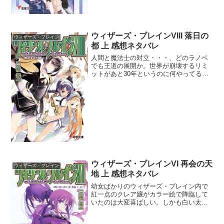
ウィザーズ・ブレインVIII 落日の
ウィザーズ・ブレイン
都 上 感想ネタバレ
人間と魔法士の対立・・・、どのラノベ
でも王道の展開か。世界が崩壊するリミ
ットがあと30年というのに何やってるん
だかね。で、ウィッテンが遺した雲を除
去する理論はどうやら魔法士を道具とし
て使い倒す方法のようだね。数百人の魔
法士が命をとせば雲が消...
ウィザーズ・ブレインVI 再会の天
ウィザーズ・ブレイン
地 上 感想ネタバレ
幼女ばかりのウィザーズ・ブレイン内で
紅一点のクレア嬢がカラー絵で降臨して
いたのは大変喜ばしい。しかも白い太も
もが眩しい超ミニスカ姿には第一種戦闘
配置をせざるを得なかった。ディーとの