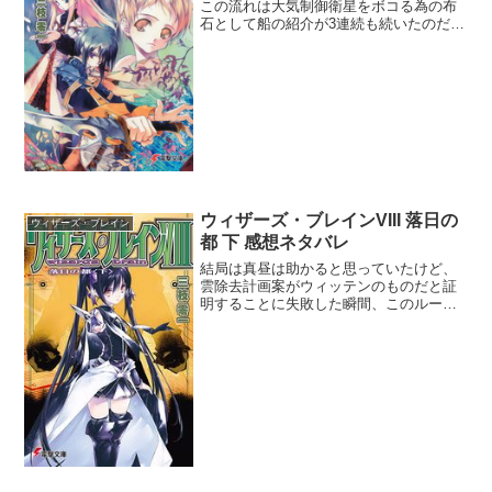
この流れは大気制御衛星をボコる為の布
石として船の紹介が3連続も続いたのだろ
うか。対艦戦でのエド号は360度からの同
時攻撃などヤバイほど強かったけどそれ
を上回ったヘイズ号には唖然とさせられ
た。もしかして完璧...
ウィザーズ・ブレインVIII 落日の
ウィザーズ・ブレイン
都 下 感想ネタバレ
結局は真昼は助かると思っていたけど、
雲除去計画案がウィッテンのものだと証
明することに失敗した瞬間、このルート
はハードコアだと気づいた。いやぁまさ
に最悪の事態になってしまった。作者は
鬼だな。しかし人間だから間違った判断
をするというシーンが多い...