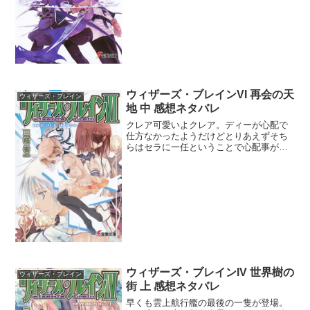
わだかまりの件はどこか2人で話し合えた
らいいね。ってかディー...
ウィザーズ・ブレインVI 再会の天
ウィザーズ・ブレイン
地 中 感想ネタバレ
クレア可愛いよクレア。ディーが心配で
仕方なかったようだけどとりあえずそち
らはセラに一任ということで心配事が一
つ無くなってよかったよかった。セラ・
クレア・フィアと三人も集まってお話し
してるのはなんか微笑ましかったなぁ。
錬とディーの戦闘は少し錬...
ウィザーズ・ブレインIV 世界樹の
ウィザーズ・ブレイン
街 上 感想ネタバレ
早くも雲上航行艦の最後の一隻が登場。