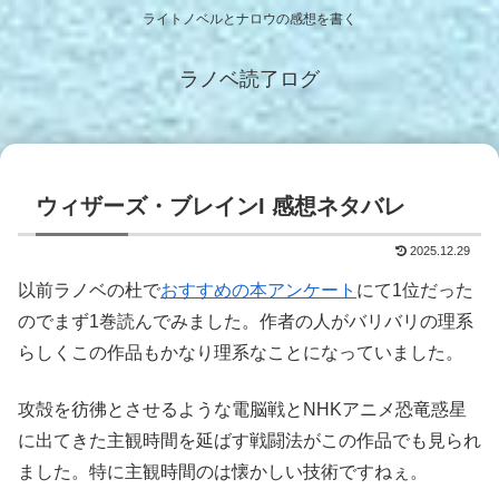
ライトノベルとナロウの感想を書く
ラノベ読了ログ
ウィザーズ・ブレインI 感想ネタバレ
2025.12.29
以前ラノベの杜で
おすすめの本アンケート
にて1位だった
のでまず1巻読んでみました。作者の人がバリバリの理系
らしくこの作品もかなり理系なことになっていました。
攻殻を彷彿とさせるような電脳戦とNHKアニメ恐竜惑星
に出てきた主観時間を延ばす戦闘法がこの作品でも見られ
ました。特に主観時間のは懐かしい技術ですねぇ。