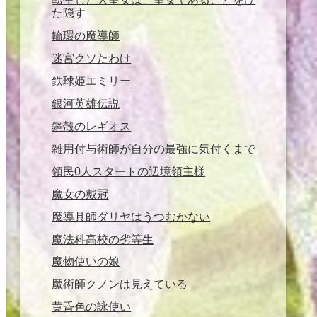
た隠す
輪環の魔導師
迷宮クソたわけ
鉄球姫エミリー
銀河英雄伝説
鋼殻のレギオス
雑用付与術師が自分の最強に気付くまで
領民0人スタートの辺境領主様
魔女の戴冠
魔導具師ダリヤはうつむかない
魔法科高校の劣等生
魔物使いの娘
魔術師クノンは見えている
黄昏色の詠使い