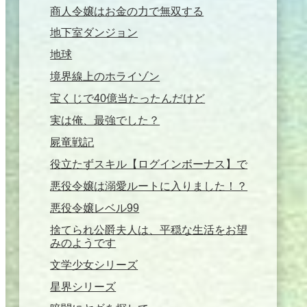
商人令嬢はお金の力で無双する
地下室ダンジョン
地球
境界線上のホライゾン
宝くじで40億当たったんだけど
実は俺、最強でした？
屍竜戦記
役立たずスキル【ログインボーナス】で
悪役令嬢は溺愛ルートに入りました！？
悪役令嬢レベル99
捨てられ公爵夫人は、平穏な生活をお望
みのようです
文学少女シリーズ
星界シリーズ