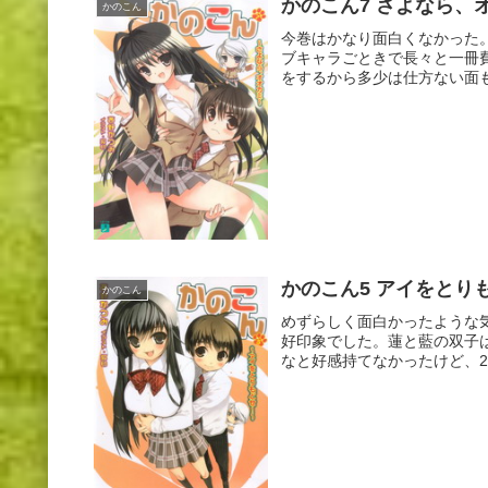
かのこん7 さよなら、
かのこん
今巻はかなり面白くなかった
ブキャラごときで長々と一冊
をするから多少は仕方ない面も
かのこん5 アイをとり
かのこん
めずらしく面白かったような
好印象でした。蓮と藍の双子
なと好感持てなかったけど、2