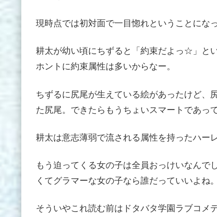
現時点では初対面で一目惚れということにな
耕太が幼い頃にちずると「約束だよっ☆」と
ホントに約束属性は多いからなー。
ちずるに尻尾が生えている絵があったけど、
た尻尾。できたらもうちょいスマートであっ
耕太は意志薄弱で流される属性を持ったハー
もう迫ってくる女の子は全員おっけいなんで
くてグラマーな女の子なら誰だっていいよね
そういやこれ読む前はドタバタ学園ラブコメ