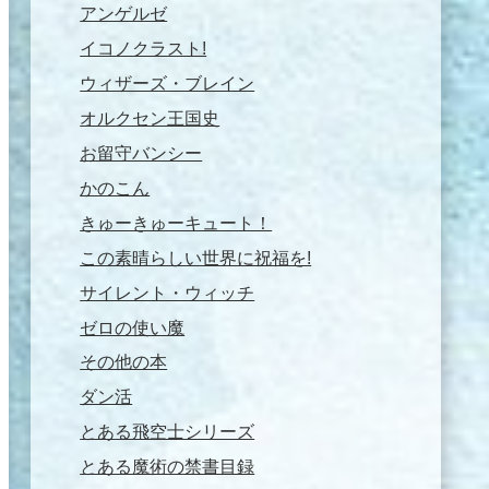
アンゲルゼ
イコノクラスト!
ウィザーズ・ブレイン
オルクセン王国史
お留守バンシー
かのこん
きゅーきゅーキュート！
この素晴らしい世界に祝福を!
サイレント・ウィッチ
ゼロの使い魔
その他の本
ダン活
とある飛空士シリーズ
とある魔術の禁書目録