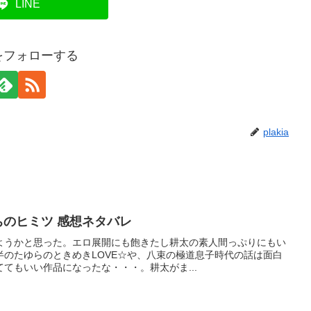
LINE
iaをフォローする
plakia
ちのヒミツ 感想ネタバレ
ようかと思った。エロ展開にも飽きたし耕太の素人間っぷりにもい
半のたゆらのときめきLOVE☆や、八束の極道息子時代の話は面白
てもいい作品になったな・・・。耕太がま...