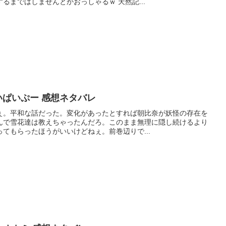
るまではしませんとかおっしゃるｗ 天然記...
いぱいぷー 感想ネタバレ
ぇ。平和な話だった。変化があったとすれば朝比奈が妖怪の存在を
んで雪花達は教えちゃったんだろ。このまま無理に隠し続けるより
てもらったほうがいいけどねぇ。前巻辺りで...