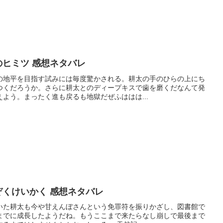
のヒミツ 感想ネタバレ
の地平を目指す試みには毎度驚かされる。耕太の手のひらの上にち
つくだろうか。さらに耕太とのディープキスで歯を磨くだなんて発
よう。まったく進も戻るも地獄だぜふははは...
ぞくけいかく 感想ネタバレ
いた耕太も今や甘えんぼさんという免罪符を振りかざし、図書館で
までに成長したようだね。もうここまで来たらなし崩しで最後まで