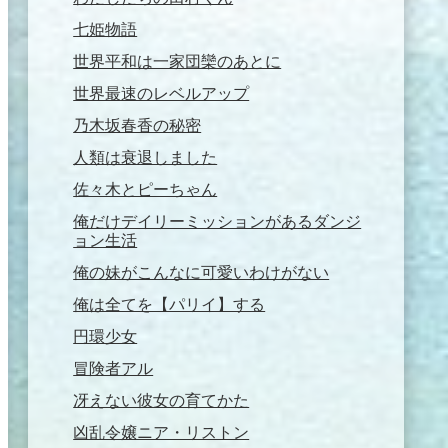
七姫物語
世界平和は一家団欒のあとに
世界最速のレベルアップ
乃木坂春香の秘密
人類は衰退しました
佐々木とピーちゃん
俺だけデイリーミッションがあるダンジ
ョン生活
俺の妹がこんなに可愛いわけがない
俺は全てを【パリイ】する
円環少女
冒険者アル
冴えない彼女の育てかた
凶乱令嬢ニア・リストン