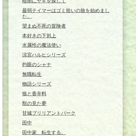
暗闇にヤギを探して
最弱テイマーはゴミ拾いの旅を始めまし
た。
望まぬ不死の冒険者
本好きの下剋上
水属性の魔法使い
涼宮ハルヒシリーズ
灼眼のシャナ
無職転生
物語シリーズ
狼と香辛料
獣の見た夢
甘城ブリリアントパーク
田中
田中家、転生する。