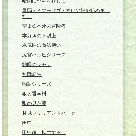
暗闇にヤギを探して
最弱テイマーはゴミ拾いの旅を始めまし
た。
望まぬ不死の冒険者
本好きの下剋上
水属性の魔法使い
涼宮ハルヒシリーズ
灼眼のシャナ
無職転生
物語シリーズ
狼と香辛料
獣の見た夢
甘城ブリリアントパーク
田中
田中家、転生する。