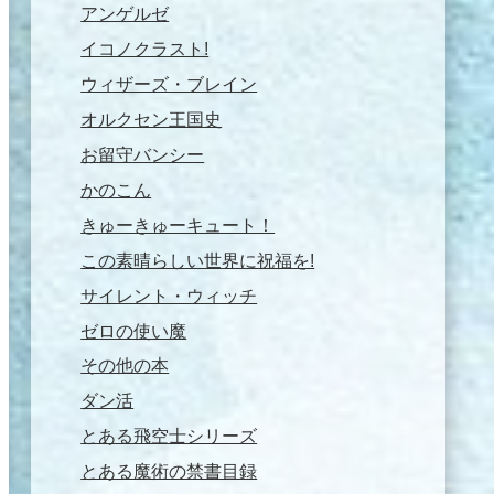
アンゲルゼ
イコノクラスト!
ウィザーズ・ブレイン
オルクセン王国史
お留守バンシー
かのこん
きゅーきゅーキュート！
この素晴らしい世界に祝福を!
サイレント・ウィッチ
ゼロの使い魔
その他の本
ダン活
とある飛空士シリーズ
とある魔術の禁書目録