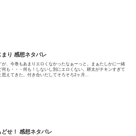
じまり 感想ネタバレ
すが、今巻もあまりエロくなかったなぁーっと。まぁたしかに一緒
ど何も・・・何も！しないし別にエロくない。耕太がチキンすぎて
思えてきた。付き合いだしてそろそろ2ヶ月...
もどせ！ 感想ネタバレ