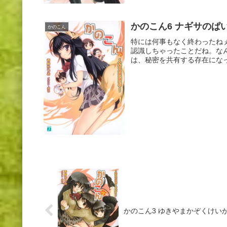
かのこん6 ナギサのぱ
かのこん
特には何事もなく終わったね
認識しちゃったことだね。な
は、秘密を共有する存在になっ
かのこん3 ゆきやまかぞくけい