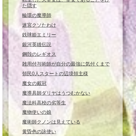
た隠す
輪環の魔導師
迷宮クソたわけ
鉄球姫エミリー
銀河英雄伝説
鋼殻のレギオス
雑用付与術師が自分の最強に気付くまで
領民0人スタートの辺境領主様
魔女の戴冠
魔導具師ダリヤはうつむかない
魔法科高校の劣等生
魔物使いの娘
魔術師クノンは見えている
黄昏色の詠使い