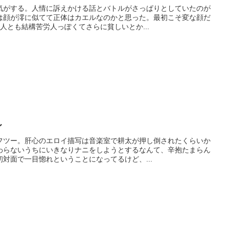
気がする。人情に訴えかける話とバトルがさっぱりとしていたのが
は顔が澪に似てて正体はカエルなのかと思った。最初こそ変な顔だ
人とも結構苦労人っぽくてさらに貧しいとか...
レ
フツー。肝心のエロイ描写は音楽室で耕太が押し倒されたくらいか
わらないうちにいきなりナニをしようとするなんて、辛抱たまらん
対面で一目惚れということになってるけど、...