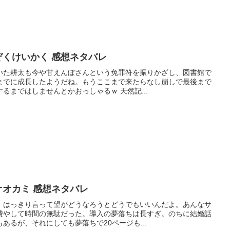
ぞくけいかく 感想ネタバレ
いた耕太も今や甘えんぼさんという免罪符を振りかざし、図書館で
までに成長したようだね。もうここまで来たらなし崩しで最後まで
るまではしませんとかおっしゃるｗ 天然記...
オオカミ 感想ネタバレ
。はっきり言って望がどうなろうとどうでもいいんだよ。あんなサ
費やして時間の無駄だった。導入の夢落ちは長すぎ。のちに結婚話
あるが、それにしても夢落ちで20ページも...