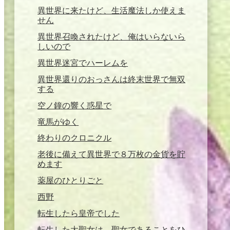
異世界に来たけど、生活魔法しか使えま
せん
異世界召喚されたけど、俺はいらないら
しいので
異世界迷宮でハーレムを
異世界還りのおっさんは終末世界で無双
する
空ノ鐘の響く惑星で
竜馬がゆく
終わりのクロニクル
老後に備えて異世界で８万枚の金貨を貯
めます
薬屋のひとりごと
西野
転生したら皇帝でした
転生した大聖女は、聖女であることをひ