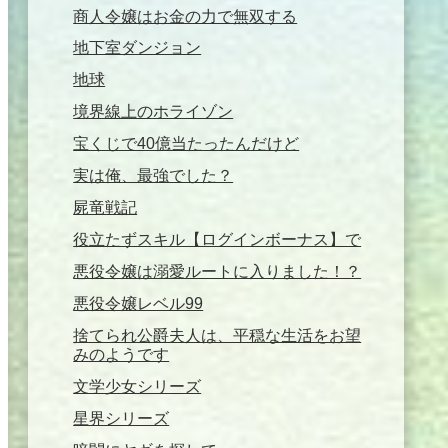
商人令嬢はお金の力で無双する
地下室ダンジョン
地球
境界線上のホライゾン
宝くじで40億当たったんだけど
実は俺、最強でした？
屍竜戦記
役立たずスキル【ログインボーナス】で
悪役令嬢は溺愛ルートに入りました！？
悪役令嬢レベル99
捨てられ公爵夫人は、平穏な生活をお望
みのようです
文学少女シリーズ
星界シリーズ