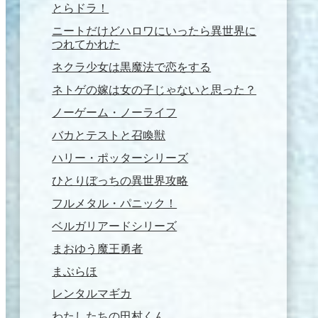
とらドラ！
ニートだけどハロワにいったら異世界に
つれてかれた
ネクラ少女は黒魔法で恋をする
ネトゲの嫁は女の子じゃないと思った？
ノーゲーム・ノーライフ
バカとテストと召喚獣
ハリー・ポッターシリーズ
ひとりぼっちの異世界攻略
フルメタル・パニック！
ベルガリアードシリーズ
まおゆう魔王勇者
まぶらほ
レンタルマギカ
わたしたちの田村くん