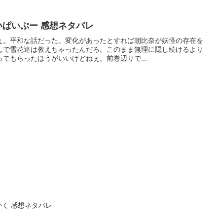
いぱいぷー 感想ネタバレ
ぇ。平和な話だった。変化があったとすれば朝比奈が妖怪の存在を
んで雪花達は教えちゃったんだろ。このまま無理に隠し続けるより
てもらったほうがいいけどねぇ。前巻辺りで...
かく 感想ネタバレ