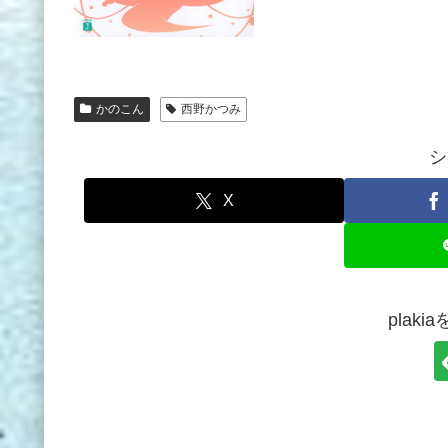
かのこん
西野かつみ
シ
X
plak