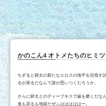
かのこん4 オトメたちのヒミツ
ちずると耕太の新たなエロスの地平を目指す
るが座るだなんて誰が思いつくだろうか。
さらに耕太とのディープキスで歯を磨くだな
進も戻るも地獄だぜふはははははー。