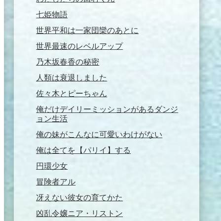
七姫物語
世界平和は一家団欒のあとに
世界最速のレベルアップ
乃木坂春香の秘密
人類は衰退しました
佐々木とピーちゃん
俺だけデイリーミッションがあるダンジ
ョン生活
俺の妹がこんなに可愛いわけがない
俺は全てを【パリイ】する
円環少女
冒険者アル
冴えない彼女の育てかた
凶乱令嬢ニア・リストン