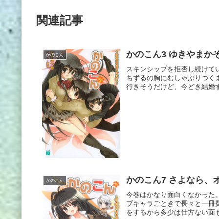
関連記事
かのこん3 ゆきやまか
かのこん
スキンシップを拒否し続けて
ちずるの胸にむしゃぶりつく
行きそうだけど、今どき結婚す
かのこん7 さよなら、
かのこん
今巻はかなり面白くなかった
ブキャラごときで長々と一冊
をするから多少は仕方ない面も