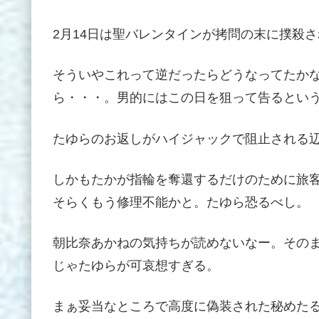
2月14日は聖バレンタインが拷問の末に撲殺
そういやこれって逆だったらどうなってたか
ら・・・。男的にはこの日を狙って告るとい
たゆらのお返しがハイジャックで阻止される
しかもたかが指輪を奪還するだけのために旅
そらくもう修理不能かと。たゆら恐るべし。
朝比奈あかねの気持ちが読めないなー。その
じゃたゆらが可哀想すぎる。
まぁ妥当なところで高度に偽装された秘めたる