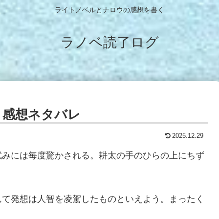
ライトノベルとナロウの感想を書く
ラノベ読了ログ
 感想ネタバレ
2025.12.29
試みには毎度驚かされる。耕太の手のひらの上にちず
んて発想は人智を凌駕したものといえよう。まったく