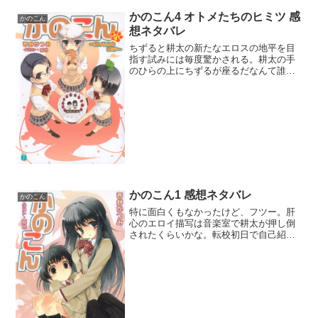
かのこん4 オトメたちのヒミツ 感
かのこん
想ネタバレ
ちずると耕太の新たなエロスの地平を目
指す試みには毎度驚かされる。耕太の手
のひらの上にちずるが座るだなんて誰が
思いつくだろうか。さらに耕太とのディ
ープキスで歯を磨くだなんて発想は人智
を凌駕したものといえよう。まったく進
も戻るも地獄だぜふははは...
かのこん1 感想ネタバレ
かのこん
特に面白くもなかったけど、フツー。肝
心のエロイ描写は音楽室で耕太が押し倒
されたくらいかな。転校初日で自己紹介
も終わらないうちにいきなりナニをしよ
うとするなんて、辛抱たまらんにも限度
があるｗ現時点では初対面で一目惚れと
いうことになってるけど、...