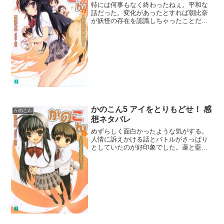
特には何事もなく終わったねぇ。平和な
話だった。変化があったとすれば朝比奈
が妖怪の存在を認識しちゃったことだ
ね。なんで雪花達は教えちゃったんだ
ろ。このまま無理に隠し続けるよりは、
秘密を共有する存在になってもらったほ
うがいいけどねぇ。前巻辺りで...
かのこん5 アイをとりもどせ！ 感
かのこん
想ネタバレ
めずらしく面白かったような気がする。
人情に訴えかける話とバトルがさっぱり
としていたのが好印象でした。蓮と藍の
双子は顔が澪に似てて正体はカエルなの
かと思った。最初こそ変な顔だなと好感
持てなかったけど、2人とも結構苦労人っ
ぽくてさらに貧しいとか...