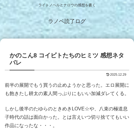
ライトノベルとナロウの感想を書く
ラノベ読了ログ
かのこん8 コイビトたちのヒミツ 感想ネタ
バレ
2025.12.29
前半の展開でもう買うの止めようかと思った。エロ展開に
も飽きたし耕太の素人間っぷりにもいい加減ダレてくる。
しかし後半のたゆらのときめきLOVE☆や、八束の極道息
子時代の話は面白かった。とは言えいつ切り捨ててもいい
作品になったな・・・。