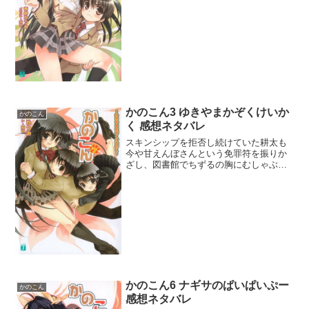
一冊費やして時間の無駄だった。導入の
夢落ちは長すぎ。のちに結婚話をするか
ら多少は仕方ない面もあるが、それにし
ても夢落ちで20ページも...
かのこん3 ゆきやまかぞくけいか
かのこん
く 感想ネタバレ
スキンシップを拒否し続けていた耕太も
今や甘えんぼさんという免罪符を振りか
ざし、図書館でちずるの胸にむしゃぶり
つくまでに成長したようだね。もうここ
まで来たらなし崩しで最後まで行きそう
だけど、今どき結婚するまではしません
とかおっしゃるｗ 天然記...
かのこん6 ナギサのぱいぱいぷー
かのこん
感想ネタバレ